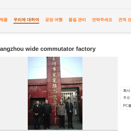
제품
우리에 대하여
공장 여행
품질 관리
연락주세요
견적 
angzhou wide commutator factory
회사
주요 
PC를