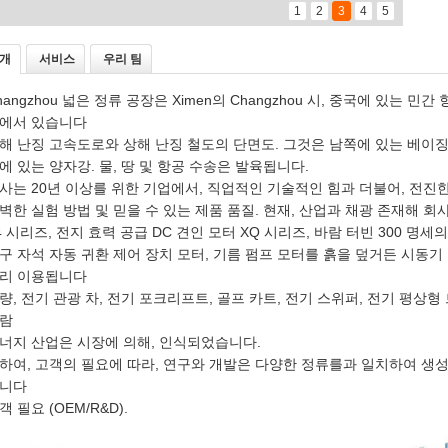
1
2
3
4
5
개
서비스
우리 팀
hangzhou 넓은 정류 공장은 Ximen의 Changzhou 시, 중국에 있는 
에서 있습니다
해 난징 고속도로와 상해 난징 철도의 단면도. 그것은 남쪽에 있는 베이
에 있는 양자강. 물, 땅 및 항공 수송은 발육됩니다.
사는 20년 이상를 위한 기업에서, 직업적인 기술적인 힘과 더불어, 전진
벽한 실험 방법 및 믿을 수 있는 제품 품질. 현재, 산업과 채광 존재해 회사
4 시리즈, 전지 효력 공급 DC 견인 모터 XQ 시리즈, 바람 터빈 300 명
구 자석 자동 귀환 제어 장치 모터, 기름 펌프 모터를 흙을 덮거든 시동기
리 이용됩니다
량, 전기 관광 차, 전기 포크리프트, 골프 카트, 전기 스위퍼, 전기 평상형 
람
너지 산업은 시장에 의해, 인식되었습니다.
하여, 고객의 필요에 따라, 연구와 개발은 다양한 정류를과 일치하여 생
니다
객 필요 (OEM/R&D).