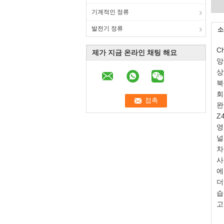
기계적인 정류
발전기 정류
소
C
제가 지금 온라인 채팅 해요
앙
상
북
회
완
Z
영
널
차
사
에
더
습
고