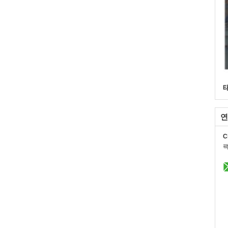
연
C
팩