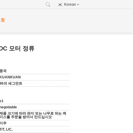
Korean
요청
DC 모터 정류
중국
KUANKUAN
96의 세그먼트
≥1
negotiable
제품 크기에 따라 판지 또는 나무로 되는 케
이스를 주문을 받아서 만드십시오
이주
T/T, L/C,