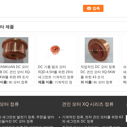
타 제품
UANKUAN DC 모터
DC 기름 펌프 모터
직업적인 DC 모터 정류
쉬
류 DC 견인 모터 XQ-
XQD-4.5H를 위한 29의
DC 견인 모터 XQ-5KW
세
0KW를 위한 69 조각
세그먼트 기계적인 정류
를 위한 43 조각
형
 이름:
dc 모터 정류
제품 이름:
기계적인 정
의 이름:
dc 모터 정류
이
료:
전해질 구리
류
원료:
전해질 구리
료.2:
돌비늘 장
광선 물자:
전해질 구리
자료.2:
돌비늘 장
료.3:
페놀 유리제 필
자료.2:
돌비늘 장
자료.3:
페놀 유리제 필
멘트 압축 물자
자료.3:
페놀 유리제 필
라멘트 압축 물자
c 모터 정류
견인 모터 XQ 시리즈 정류
라멘트 압축 물자
의 세그먼트 발전기 정류, 주문을 받아
기계적인 정류, 전차 견인 모터를 위한 63
만들어진 DC 모터 정류
의 세그먼트 DC 정류