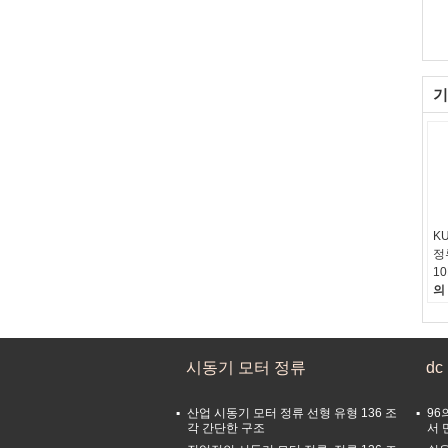
기
K
정
1
의
원
자
자
라
시동기 모터 정류
d
산업 시동기 모터 정류 선형 유형 136 조
96
각 간단한 구조
서 