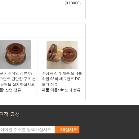
(
0
/ 3000)
운 기계적인 정류 69
가정용 전기 제품 모터를
그먼트 간단한 구조 선
위한 93의 세그먼트 DC
 유형을 설치하십시오
모터 정류
름:
산업 정류
제품 이름:
dc 모터 정류
광선 물자:
전해질 구리
자료.2:
돌비늘 장
자료.3:
페놀 유리제 필
라멘트 압축 물자
견적 요청
보내십시오