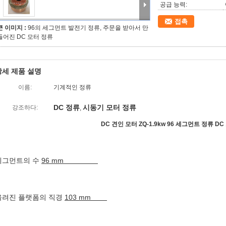
공급 능력:
접촉
큰 이미지 :
96의 세그먼트 발전기 정류, 주문을 받아서 만
들어진 DC 모터 정류
상세 제품 설명
이름:
기계적인 정류
DC 정류
시동기 모터 정류
강조하다:
,
DC 견인 모터 ZQ-1.9kw 96 세그먼트 정류 D
세그먼트의 수
96 mm
올려진 플랫폼의 직경
103 mm