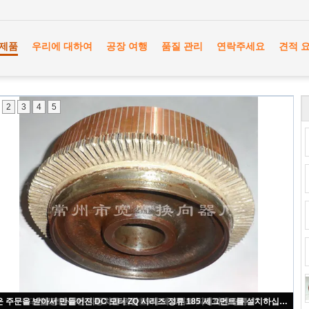
제품
우리에 대하여
공장 여행
품질 관리
연락주세요
견적 
2
3
4
5
DC 견인 모터 ZQ-7를 위한 간단한 구조 DC 모터 ZQ 시리즈 정류
산업/광업 견인 자동차를 위한 69의 세그먼트 기계적인 정류
69의 세그먼트 정류, DC 견인 모터 ZQ-4.5 구리 정류
산업 DC 모터 ZQ 시리즈 정류 129 세그먼트 정류
쉬운 주문을 받아서 만들어진 DC 모터 ZQ 시리즈 정류 185 세그먼트를 설치하십시오