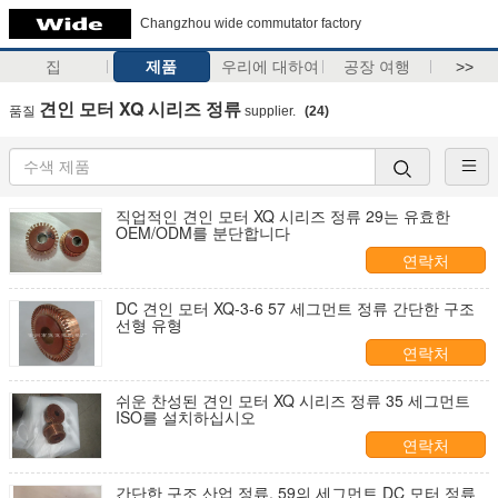
Changzhou wide commutator factory
집
제품
우리에 대하여
공장 여행
>>
견인 모터 XQ 시리즈 정류
품질
supplier.
(24)
직업적인 견인 모터 XQ 시리즈 정류 29는 유효한
OEM/ODM를 분단합니다
연락처
DC 견인 모터 XQ-3-6 57 세그먼트 정류 간단한 구조
선형 유형
연락처
쉬운 찬성된 견인 모터 XQ 시리즈 정류 35 세그먼트
ISO를 설치하십시오
연락처
간단한 구조 산업 정류, 59의 세그먼트 DC 모터 정류