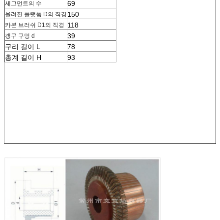
69
세그먼트의 수
150
올려진 플랫폼 D의 직경
118
카본 브러쉬 D1의 직경
39
갱구 구멍 d
구리 길이 L
78
총계 길이 H
93