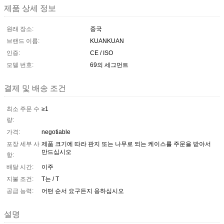
제품 상세 정보
원래 장소:
중국
브랜드 이름:
KUANKUAN
인증:
CE / ISO
모델 번호:
69의 세그먼트
결제 및 배송 조건
최소 주문 수
≥1
량:
가격:
negotiable
포장 세부 사
제품 크기에 따라 판지 또는 나무로 되는 케이스를 주문을 받아서
만드십시오
항:
배달 시간:
이주
지불 조건:
T는 / T
공급 능력:
어떤 순서 요구든지 응하십시오
설명