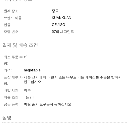
원래 장소:
중국
브랜드 이름:
KUANKUAN
인증:
CE / ISO
모델 번호:
57의 세그먼트
결제 및 배송 조건
최소 주문 수
≥1
량:
가격:
negotiable
포장 세부 사
제품 크기에 따라 판지 또는 나무로 되는 케이스를 주문을 받아서
만드십시오
항:
배달 시간:
이주
지불 조건:
T는 / T
공급 능력:
어떤 순서 요구든지 응하십시오
설명