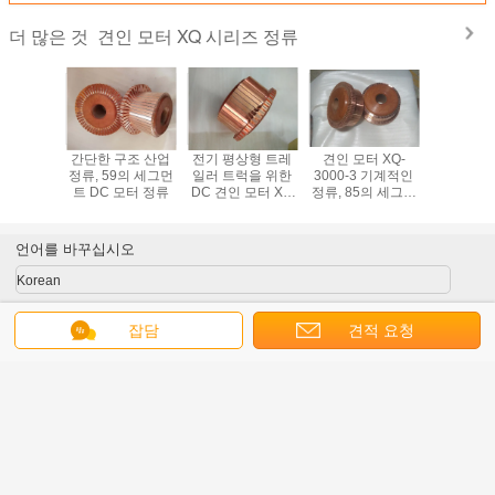
견인 모터 XQ 시리즈 정류
더 많은 것
성된 견인
간단한 구조 산업
전기 평상형 트레
견인 모터 XQ-
직업적인 
 시리즈 정
정류, 59의 세그먼
일러 트럭을 위한
3000-3 기계적인
터 XQ 시
 세그먼트
트 DC 모터 정류
DC 견인 모터 XQ
정류, 85의 세그먼
29는 
설치하십시
시리즈 정류 51 세
트 DC 정류
OEM/OD
오
그먼트
합니
언어를 바꾸십시오
Korean
잡담
견적 요청
홈
|
우리에 대하여
|
연락주세요
|
사이트맵
|
Privacy Policy
탁상용 전망
Copyright © 2019 - 2025 Changzhou wide commutator factory.
All rights reserved.