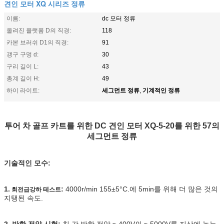
견인 모터 XQ 시리즈 정류
이름:
dc 모터 정류
올려진 플랫폼 D의 직경:
118
카본 브러쉬 D1의 직경:
91
갱구 구멍 d:
30
구리 길이 L:
43
총계 길이 H:
49
세그먼트 정류
기계적인 정류
하이 라이트:
,
투어 차 골프 카트를 위한 DC 견인 모터 XQ-5-20를 위한 57의
세그먼트 정류
기술적인 모수:
1.
:
4000r/min 155±5°C.에 5min를 위해 더 많은 것의
회전급강하 테스트
지탱된 속도.
2. 반항 전압 시험:
칩 간 반항 전압 ≥ 400V의 ≥ 5000V를 지상에 놓는