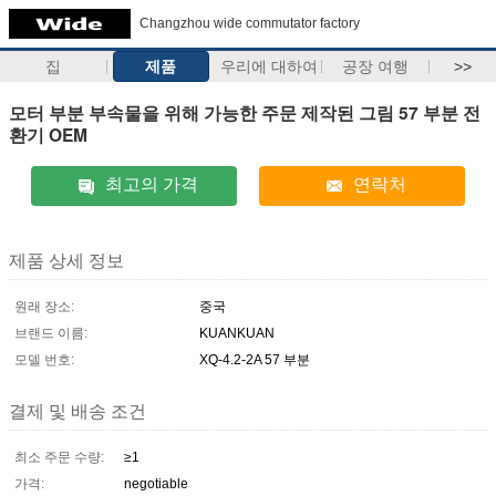
Changzhou wide commutator factory
집
제품
우리에 대하여
공장 여행
>>
모터 부분 부속물을 위해 가능한 주문 제작된 그림 57 부분 전
환기 OEM
최고의 가격
연락처
제품 상세 정보
원래 장소:
중국
브랜드 이름:
KUANKUAN
모델 번호:
XQ-4.2-2A 57 부분
결제 및 배송 조건
최소 주문 수량:
≥1
가격:
negotiable