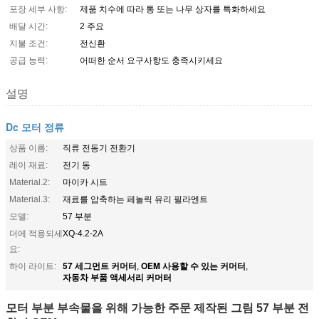
포장 세부 사항:
제품 치수에 따라 통 또는 나무 상자를 특화하세요
배달 시간:
2 주요
지불 조건:
전신환
공급 능력:
어떠한 순서 요구사항도 충족시키세요
설명
Dc 모터 정류
상품 이름:
직류 전동기 전환기
레이 재료:
전기 동
Material.2:
마이카 시트
Material.3:
재료를 압축하는 페놀릭 유리 필라멘트
모델:
57 부분
더에 적용되세
XQ-4.2-2A
요:
57 세그먼트 커머터
OEM 사용할 수 있는 커머터
하이 라이트:
,
,
자동차 부품 액세서리 커머터
모터 부분 부속물을 위해 가능한 주문 제작된 그림 57 부분 전