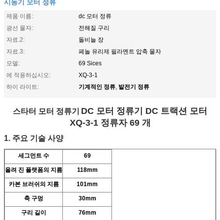
시동기 모터 정류
제품 이름:
dc 모터 정류
광선 물자:
전해질 구리
자료.2:
돌비늘 장
자료.3:
페놀 유리제 필라멘트 압축 물자
모델:
69 Sices
에 적용하십시오:
XQ-3-1
기계적인 정류
발전기 정류
하이 라이트:
,
DC 모터 정류기 DC 트랙션 모터
스타터 모터 정류기
XQ-3-1 정류자 69 개
1. 주요 기술 사양
세그먼트 수
69
올려 진 플랫폼의 지름
118mm
카본 브러쉬의 지름
101mm
축 구멍
30mm
구리 길이
76mm