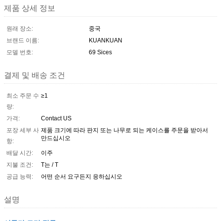
제품 상세 정보
원래 장소:
중국
브랜드 이름:
KUANKUAN
모델 번호:
69 Sices
결제 및 배송 조건
최소 주문 수
≥1
량:
가격:
Contact US
포장 세부 사
제품 크기에 따라 판지 또는 나무로 되는 케이스를 주문을 받아서
만드십시오
항:
배달 시간:
이주
지불 조건:
T는 / T
공급 능력:
어떤 순서 요구든지 응하십시오
설명