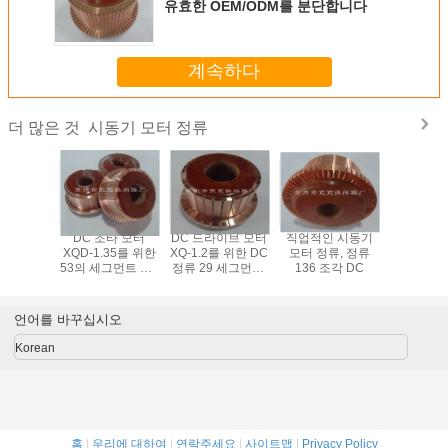
유효한 OEM/ODM를 분단합니다
계속하다
시동기 모터 정류
더 많은 것
모터 XQ-
DC 조타 모터
DC 드라이브 모터
직업적인 시동기
DC 견인 모
한 49의 세
XQD-1.35를 위한
XQ-1.2를 위한 DC
모터 정류, 정류
4-2를 위
시동기 모
53의 세그먼트 DC
정류 29 세그먼트/
136 조각 DC
시동기 모
정류
모터 정류
전자 정류
69 세
언어를 바꾸십시오
Korean
홈
|
우리에 대하여
|
연락주세요
|
사이트맵
|
Privacy Policy