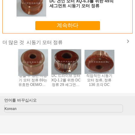
DC 견인 모터 XQ-6.3를 위한 49의
세그먼트 시동기 모터 정류
계속하다
시동기 모터 정류
더 많은 것
타 모터
믿을 수 있는 시동
DC 드라이브 모터
직업적인 시동기
DC 견인 모
35를 위한
기 모터 정류 69는
XQ-1.2를 위한 DC
모터 정류, 정류
4-2를 위
그먼트 DC
유효한 OEM/ODM
정류 29 세그먼트/
136 조각 DC
시동기 모
 정류
를 분단합니다
전자 정류
69 세
언어를 바꾸십시오
Korean