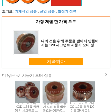
기계적인 정류
산업 정류
발전기 정류
꼬리표:
,
,
가장 저렴 한 가격 으로
나의 것을 위해 주문을 받아서 만들어
지는 123 세그먼트 시동기 모터 정류
내염성
계속하다
시동기 모터 정류
더 많은 것
모터 XQ-
DC 조타 모터
믿을 수 있는 시동
DC 드라이브 모터
DC 견인 모
한 49의 세
XQD-1.35를 위한
기 모터 정류 69는
XQ-1.2를 위한 DC
4-2를 위
시동기 모
53의 세그먼트 DC
유효한 OEM/ODM
정류 29 세그먼트/
시동기 모