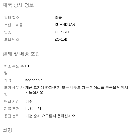
제품 상세 정보
원래 장소:
중국
브랜드 이름:
KUANKUAN
인증:
CE / ISO
모델 번호:
ZQ-15B
결제 및 배송 조건
최소 주문 수
≥1
량:
가격:
negotiable
포장 세부 사
제품 크기에 따라 판지 또는 나무로 되는 케이스를 주문을 받아서
만드십시오
항:
배달 시간:
이주
지불 조건:
L / C, T / T
공급 능력:
어떤 순서 요구든지 응하십시오
설명